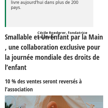
livre aujourd’hui dans plus de 200
pays.
Cécile Roederer, fondatrice
Smallable et Un Enfant par la Main
Smallable
, une collaboration exclusive pour
la journée mondiale des droits de
l’enfant
10 % des ventes seront reversés à
l’association