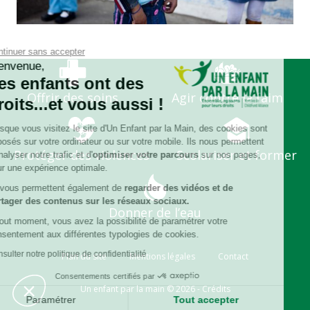
Continuer sans accepter
Bienvenue,
Les enfants ont des
Offrir des soins
Agir contre la faim
droits...et vous aussi !
Lorsque vous visitez le site d'Un Enfant par la Main, des cookies sont
déposés sur votre ordinateur ou sur votre mobile. Ils nous permettent
Protéger des violences
Scolariser et former
d'analyser notre trafic et d'
optimiser votre parcours
sur nos pages,
pour une expérience optimale.
Ils vous permettent également de
regarder des vidéos et de
partager des contenus sur les réseaux sociaux.
Donner de l’eau
À tout moment, vous avez la possibilité de paramétrer votre
consentement aux différentes typologies de cookies.
Consulter notre politique de confidentialité
Plan du site
Mentions légales
Contact
Consentements certifiés par
Un enfant par la main © 2026 -
Crédits
Paramétrer
Tout accepter