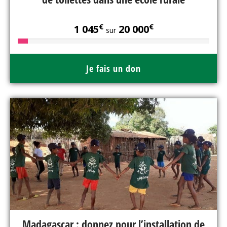
€
€
1 045
20 000
sur
Je fais un don
Madagascar : donnez pour l’installation de