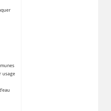
nquer
ommunes
ur usage
d’eau