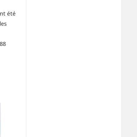
ont été
les
088