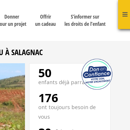
Donner
Offrir
S’informer sur
our un projet
un cadeau
les droits de l’enfant
U À SALAGNAC
50
enfants déjà parrainés
176
ont toujours besoin de
vous