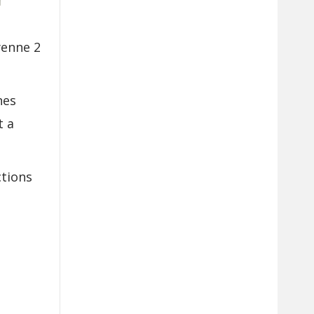
yenne 2
nes
t a
ctions