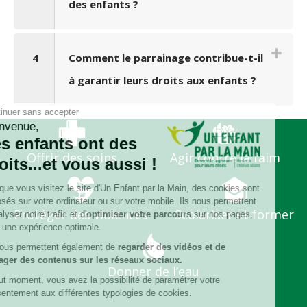
des enfants ?
4
Comment le parrainage contribue-t-il
à garantir leurs droits aux enfants ?
Continuer sans accepter
Bienvenue,
Les enfants ont des
Offrir des soins
Agir contre la faim
droits...et vous aussi !
Lorsque vous visitez le site d'Un Enfant par la Main, des cookies sont
déposés sur votre ordinateur ou sur votre mobile. Ils nous permettent
Protéger des violences
Scolariser et former
d'analyser notre trafic et d'
optimiser votre parcours
sur nos pages,
pour une expérience optimale.
Ils vous permettent également de
regarder des vidéos et de
partager des contenus sur les réseaux sociaux.
Donner de l’eau
À tout moment, vous avez la possibilité de paramétrer votre
consentement aux différentes typologies de cookies.