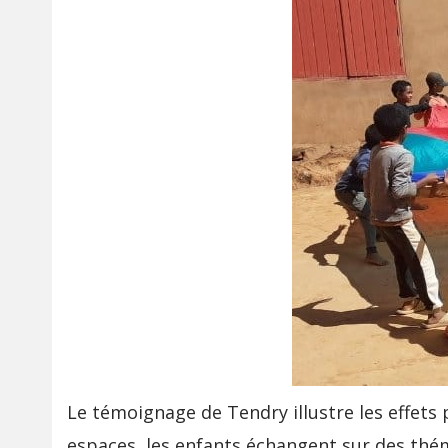
Le témoignage de Tendry illustre les effets 
espaces, les enfants échangent sur des théma