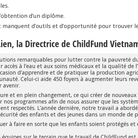
les.
 l’obtention d’un diplôme.
 manquent d’outils et d’opportunité pour trouver leu
ien, la Directrice de ChildFund Vietna
utions remarquables pour lutter contre la pauvreté du
r accès à l’eau et aux soins médicaux et la qualité de l
casion d’apprendre et de pratiquer la production agri
unauté. Celui-ci aide 450 foyers à augmenter leurs rev
r avenir.
e et en plein changement, ce qui créer de nouveaux ri
 nos programmes afin de nous assurer que les système
soient respectés. L’année dernière, notre travail a abor
sécurité des enfants et des jeunes dans un monde de p
er à faire en sorte que les enfants soient protégés et e
s équipes sur le terrain que le travail de ChildFund est