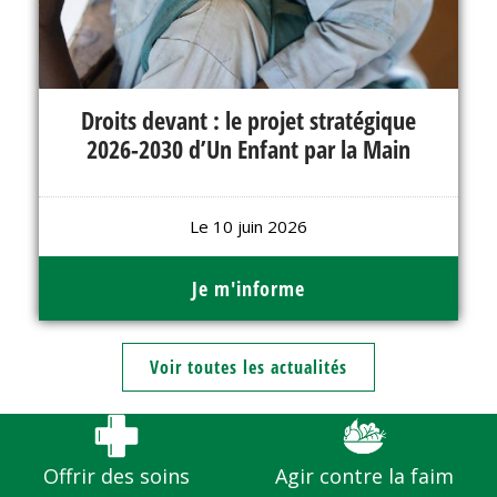
Droits devant : le projet stratégique
2026-2030 d’Un Enfant par la Main
Le 10 juin 2026
Je m'informe
Voir toutes les actualités
sans accepter
ue,
nfants ont des
Offrir des soins
Agir contre la faim
s...et vous aussi !