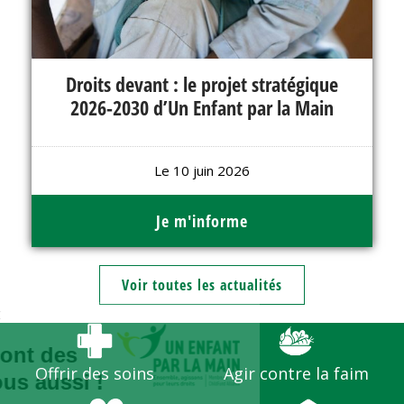
Droits devant : le projet stratégique
2026-2030 d’Un Enfant par la Main
Le 10 juin 2026
Je m'informe
Voir toutes les actualités
Continuer sans accepter
Bienvenue,
Les enfants ont des
Offrir des soins
Agir contre la faim
droits...et vous aussi !