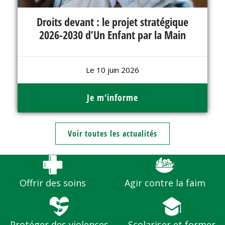
Droits devant : le projet stratégique
2026-2030 d’Un Enfant par la Main
Le 10 juin 2026
Je m'informe
Voir toutes les actualités
Continuer sans accepter
Bienvenue,
Les enfants ont des
Offrir des soins
Agir contre la faim
droits...et vous aussi !
Lorsque vous visitez le site d'Un Enfant par la Main, des cookies sont
déposés sur votre ordinateur ou sur votre mobile. Ils nous permettent
Protéger des violences
Scolariser et former
d'analyser notre trafic et d'
optimiser votre parcours
sur nos pages,