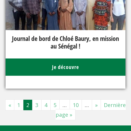
Journal de bord de Chloé Baury, en mission
au Sénégal !
Je découvre
«
1
2
3
4
5
…
10
…
»
Dernière
page »