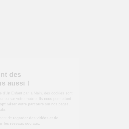
Continuer sans accepter
Bienvenue,
Les enfants ont des
droits...et vous aussi !
Lorsque vous visitez le site d'Un Enfant par la Main, des cookies sont
déposés sur votre ordinateur ou sur votre mobile. Ils nous permettent
d'analyser notre trafic et d'
optimiser votre parcours
sur nos pages,
pour une expérience optimale.
Ils vous permettent également de
regarder des vidéos et de
partager des contenus sur les réseaux sociaux.