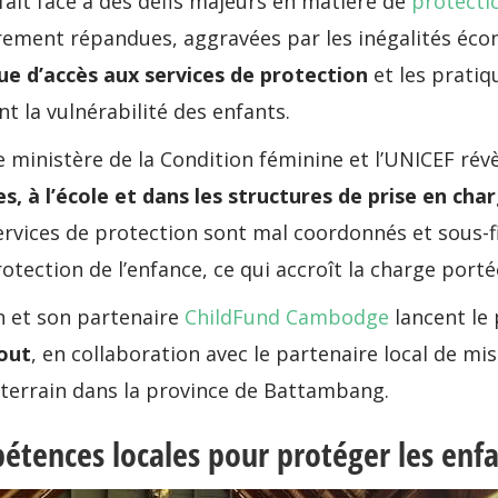
it face à des défis majeurs en matière de
protecti
èrement répandues, aggravées par les inégalités écon
e d’accès aux services de protection
et les pratiq
ent la vulnérabilité des enfants.
 ministère de la Condition féminine et l’UNICEF rév
s, à l’école et dans les structures de prise en cha
rvices de protection sont mal coordonnés et sous-fi
otection de l’enfance, ce qui accroît la charge port
in et son partenaire
ChildFund Cambodge
lancent le
out
, en collaboration avec le partenaire local de m
e terrain dans la province de Battambang.
pétences locales pour protéger les enf