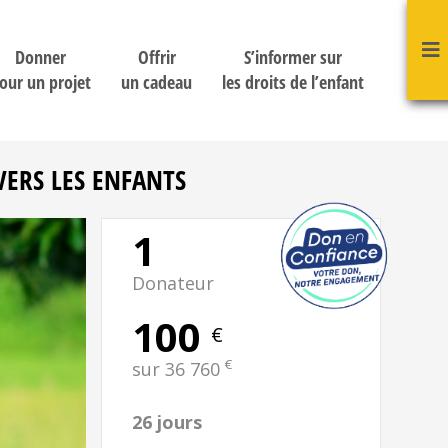
Donner
Offrir
S’informer sur
our un projet
un cadeau
les droits de l’enfant
ERS LES ENFANTS
1
Donateur
100
€
€
sur 36 760
26 jours