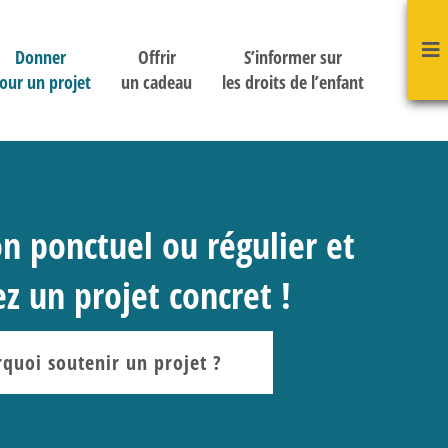
Donner
Offrir
S’informer sur
our un projet
un cadeau
les droits de l’enfant
n ponctuel ou régulier et
z un projet concret !
quoi soutenir un projet ?