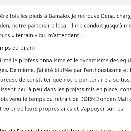
ère fois les pieds à Bamako. Je retrouve Dena, char
n, notre partenaire local. Il me conduit jusqu’à m
ours « terrain » qui m’attendent…
emps du bilan !
nfirmé le professionnalisme et le dynamisme des équ
s. De même, j’ai été bluffée par l’enthousiasme et 
heureuse de constater que notre par tenaire a su tiss
estissent peu à peu dans les projets mis en place, con
 fois venu le temps du retrait de BØRNEfonden Mali 
 voler de leurs propres ailes et s’appuyer sur les
’hui de l’avenir de notre collaboration qui sera, sans