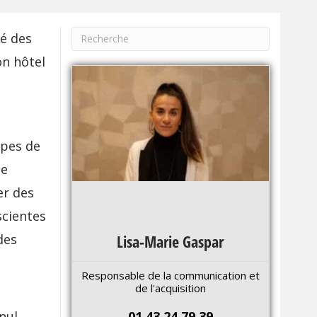
gé des
on hôtel
ipes de
le
er des
scientes
des
Lisa-Marie Gaspar
Responsable de la communication et
de l'acquisition
 nul
01 43 24 79 39