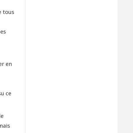
e tous
des
er en
su ce
de
mais