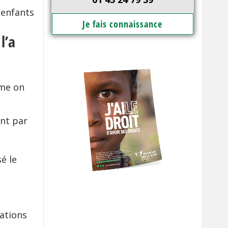
 enfants
Je fais connaissance
l’a
mme on
ant par
é le
lations