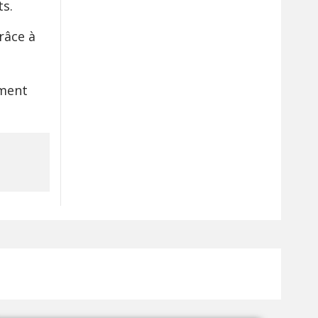
ts.
râce à
ement