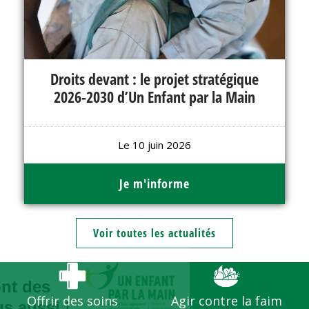
Droits devant : le projet stratégique
2026-2030 d’Un Enfant par la Main
Le 10 juin 2026
Je m'informe
Voir toutes les actualités
Continuer sans accepter
Bienvenue,
Les enfants ont des
Offrir des soins
Agir contre la faim
droits...et vous aussi !