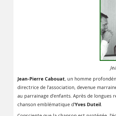
Je
Jean-Pierre Cabouat
, un homme profondéme
directrice de l’association, devenue marrain
au parrainage d’enfants. Après de longues ré
chanson emblématique d’
Yves Duteil
.
Consciente que la chanson est protégée, l’éq