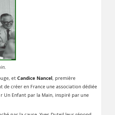
in.
ouge, et
Candice Nancel
, première
nt de créer en France une association dédiée
ur Un Enfant par la Main, inspiré par une
uché par la cause, Yves Duteil leur répond