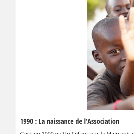
1990 : La naissance de l’Association
C’est en 1990 qu’Un Enfant par la Main voit o