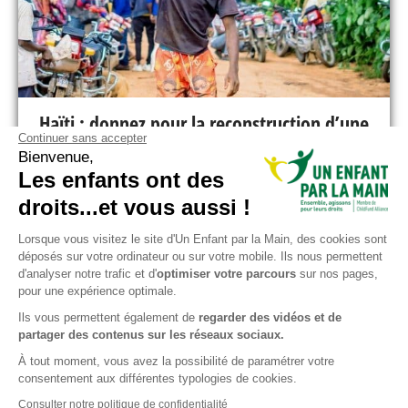
Haïti : donnez pour la reconstruction d’une
Continuer sans accepter
route enclavée
Bienvenue,
Les enfants ont des
€
100
Merci pour vos
droits...et vous aussi !
Lorsque vous visitez le site d'Un Enfant par la Main, des cookies sont
déposés sur votre ordinateur ou sur votre mobile. Ils nous permettent
Je m’informe
d'analyser notre trafic et d'
optimiser votre parcours
sur nos pages,
pour une expérience optimale.
Ils vous permettent également de
regarder des vidéos et de
Voir tous les projets
partager des contenus sur les réseaux sociaux.
À tout moment, vous avez la possibilité de paramétrer votre
consentement aux différentes typologies de cookies.
Consulter notre politique de confidentialité
Plan du site
Mentions légales
Contact